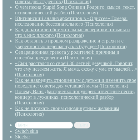
советы для студентов (Психология)
О чем песня Stupid Song Оливии Родриго: смысл, текст,
психологический разбор (Психология)
Юнгианский анализ архетипов в «Одиссее» Гомера:
исследование бессознательного (Психология)
Каддл пати или обнимательные вечеринки: отзывы и
что в них плохого (Психология)
Как оставить в прошлом раздражение и страхи и с
уверенностью перешагнуть в будущее (Психология)
Сепарационная тревога у родителей: причины и
способы преодоления (Психология)
«Сын расстался со своей 36-летней девушкой. Говорит,
что ему незачем жить. Я мама, схожу с ума от мыслей…»
(Психология)
Как не навредить отношениям с детьми и изменить свое
поведение: советы для уставшей мамы (Психология)
Почему Ваня Дмитриенко популярен: известные песни,
концерт в лужниках, психологический разбор
(Психология)
Как не потакать своим сиюминутным желаниям
(Психология)
Найти
Switch skin
Sidebar