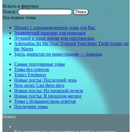
Искать в форумах
Поиск:
Последние темы
Проект с сопровождением дома для Вас
Знаменитый пансион для пожилых
Лучший в наше время дом престарелых
Adrenalina Jet Ski Tour: Unleash Your Inner Thrill-Seeker on
the Waves
Здесь директор по инвестициям — помощь
Самые популярные темы
Темы без ответов
Topics Freshness
Новые посты: Последний день
New posts: Last three days
Новые посты: На прошлой неделе
Новые посты: В прошлом месяце
Темы с большинством ответов
Последние темы
Новые
Как справиться с трудностями в учебе в колледже: