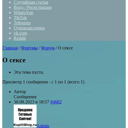
Случайная статья
Вход / Регистрация
WhatsApp
TikTok
Telegram
Одноклассники
vk.com
Reddit
Главная
/
Форумы
/
Форум
/
О сексе
О сексе
Эта тема пуста.
Просмотр 1 сообщения - с 1 по 1 (всего 1)
Автор
Сообщения
30.08.2023 в 18:57
#4682
Admin