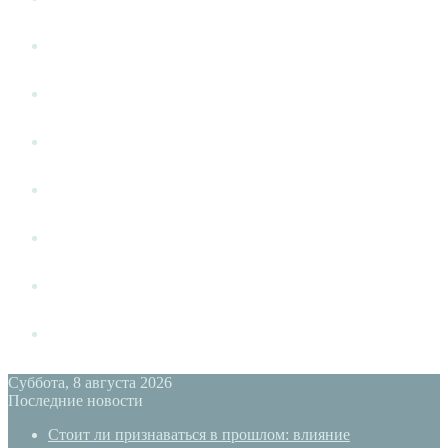
Человек среди людей
Развод
Измена
Слушать своё тело
Новый год
PSYECO
Форум
Суббота, 8 августа 2026
Последние новости
Стоит ли признаваться в прошлом: влияние