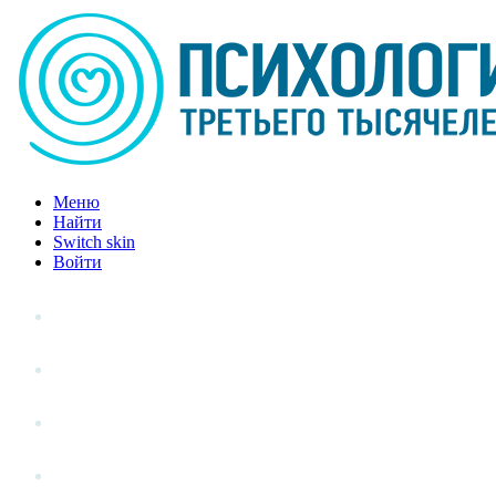
Меню
Найти
Switch skin
Войти
Личный опыт
Статьи
Стиль жизни
Точка зрения