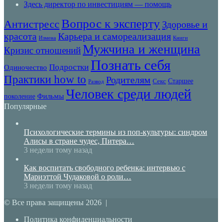
Здесь директор по инвестициям — помощь
Вопрос к эксперту
Антистресс
Здоровье и
красота
Карьера и самореализация
Книги
Измена
Мужчина и женщина
Кризис отношений
Познать себя
Подростки
Одиночество
Практики how to
Родителям
Старшее
Секс
Развод
Человек среди людей
поколение
Фильмы
Популярные
Психологические термины из поп-культуры: синдром
Алисы в стране чудес, Питера…
3 недели тому назад
Как воспитать свободного ребенка: интервью с
Мариэттой Чудаковой о роли…
3 недели тому назад
© Все права защищены 2026 |
Политика конфиденциальности