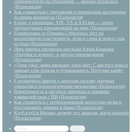
откровенности на отношения — мнение психолога
(Психология)
Как справиться с приливами и перепадами настроения
во время менопаузы (Психология)
8 книг о прощении: XIX, XX и XXI век — обзор
литературных произведений на тему (Психология)
Головоломка от Германа Субботина: тест на
когнитивную пластичность, игра в слова и поиск слов
из букв (Психология)
Пять причин прочитать рассказы Юрия Казакова:
«Голубое и зеленое» и другие произведения
(Психология)
«Дома ужас: мама наезжает, папа бьет. С шестого класса
наношу себе порезы и успокаиваюсь. Получаю кайф»
(Психология)
6 необычных фактов о женском оргазме: научные
открытия и психологические механизмы (Психология)
Влюбленность в чат-бота: причины и примеры
взаимодействия с ИИ (Психология)
Как справиться с необоснованной ревностью мужа и
восстановить доверие в браке (Психология)
Клуб клуб в Москве: почему его закрыли, когда откроют
(Психология)
Найти