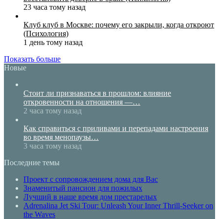
23 часа тому назад
Клуб клуб в Москве: почему его закрыли, когда откроют
(Психология)
1 день тому назад
Показать больше
Новые
Стоит ли признаваться в прошлом: влияние
откровенности на отношения —…
2 часа тому назад
Как справиться с приливами и перепадами настроения
во время менопаузы…
3 часа тому назад
Последние темы
Проект с сопровождением дома для Вас
Знаменитый пансион для пожилых
Лучший в наше время дом престарелых
Adrenalina Jet Ski Tour: Unleash Your Inner Thrill-Seeker on
the Waves