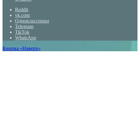
Reddit
vk.com
Одноклассники
Telegram
TikTok
WhatsApp
Кнопка «Наверх»