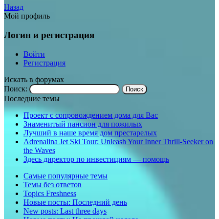
Назад
Мой профиль
Логин и регистрация
Войти
Регистрация
Искать в форумах
Поиск:
Последние темы
Проект с сопровождением дома для Вас
Знаменитый пансион для пожилых
Лучший в наше время дом престарелых
Adrenalina Jet Ski Tour: Unleash Your Inner Thrill-Seeker on
the Waves
Здесь директор по инвестициям — помощь
Самые популярные темы
Темы без ответов
Topics Freshness
Новые посты: Последний день
New posts: Last three days