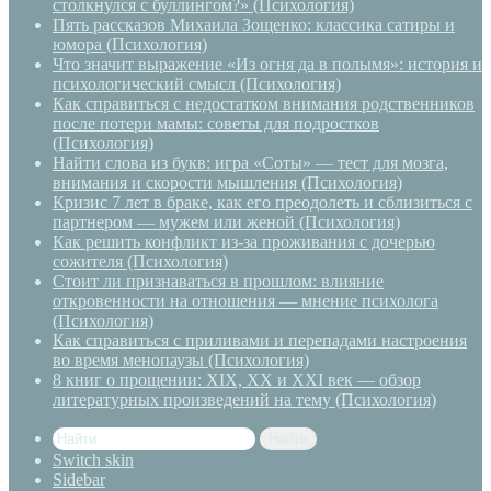
столкнулся с буллингом?» (Психология)
Пять рассказов Михаила Зощенко: классика сатиры и
юмора (Психология)
Что значит выражение «Из огня да в полымя»: история и
психологический смысл (Психология)
Как справиться с недостатком внимания родственников
после потери мамы: советы для подростков
(Психология)
Найти слова из букв: игра «Соты» — тест для мозга,
внимания и скорости мышления (Психология)
Кризис 7 лет в браке, как его преодолеть и сблизиться с
партнером — мужем или женой (Психология)
Как решить конфликт из-за проживания с дочерью
сожителя (Психология)
Стоит ли признаваться в прошлом: влияние
откровенности на отношения — мнение психолога
(Психология)
Как справиться с приливами и перепадами настроения
во время менопаузы (Психология)
8 книг о прощении: XIX, XX и XXI век — обзор
литературных произведений на тему (Психология)
Найти
Switch skin
Sidebar