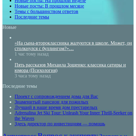
Новые посты: На прошлой неделе
Новые посты: В прошлом месяце
Темы с большинством ответов
Последние темы
Новые
«На сына-второклассника жалуются в школе. Может, он
столкнулся с буллингом?»…
1 час тому назад
Пять рассказов Михаила Зощенко: классика сатиры и
юмора (Психология)
3 часа тому назад
Последние темы
Проект с сопровождением дома для Вас
Знаменитый пансион для пожилых
Лучший в наше время дом престарелых
Adrenalina Jet Ski Tour: Unleash Your Inner Thrill-Seeker on
the Waves
Здесь директор по инвестициям — помощь
Вопрос к эксперту
Антистресс
Здоровье и