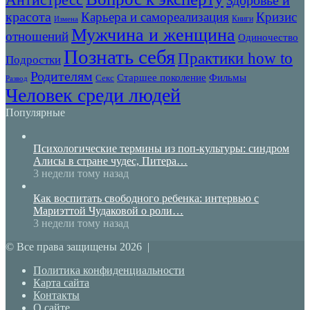
красота
Карьера и самореализация
Кризис
Книги
Измена
Мужчина и женщина
отношений
Одиночество
Познать себя
Практики how to
Подростки
Родителям
Старшее поколение
Фильмы
Секс
Развод
Человек среди людей
Популярные
Психологические термины из поп-культуры: синдром
Алисы в стране чудес, Питера…
3 недели тому назад
Как воспитать свободного ребенка: интервью с
Мариэттой Чудаковой о роли…
3 недели тому назад
© Все права защищены 2026 |
Политика конфиденциальности
Карта сайта
Контакты
О сайте