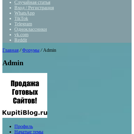
Случайная статья
Вход / Регистрация
WhatsApp
TikTok
Telegram
Одноклассники
vk.com
Reddit
Главная
/
Форумы
/
Admin
Admin
Профиль
Начатые темы