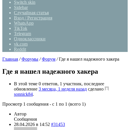
Switch skin
Sidebar
Случайная статья
Вход / Регистрация
WhatsApp
TikTok
Telegram
Одноклассники
vk.com
Reddit
Главная
/
Форумы
/
Форум
/
Где я нашел надежного хакера
Где я нашел надежного хакера
В этой теме 0 ответов, 1 участник, последнее
обновление
3 месяца, 1 неделя назад
сделано
sonnick84
.
Просмотр 1 сообщения - с 1 по 1 (всего 1)
Автор
Сообщения
28.04.2026 в 14:52
#31453