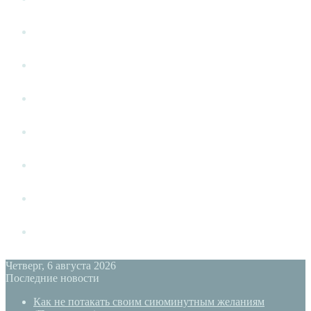
Человек среди людей
Развод
Измена
Слушать своё тело
Новый год
PSYECO
Форум
Четверг, 6 августа 2026
Последние новости
Как не потакать своим сиюминутным желаниям