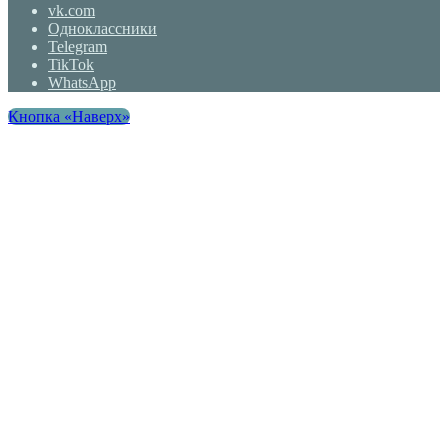
vk.com
Одноклассники
Telegram
TikTok
WhatsApp
Кнопка «Наверх»