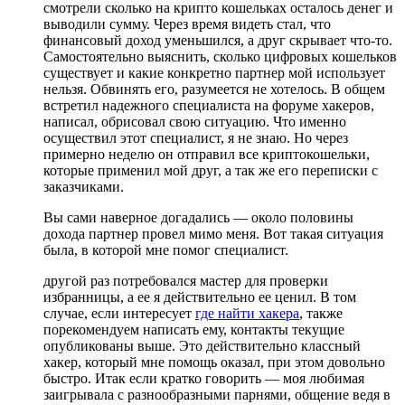
смотрели сколько на крипто кошельках осталось денег и
выводили сумму. Через время видеть стал, что
финансовый доход уменьшился, а друг скрывает что-то.
Самостоятельно выяснить, сколько цифровых кошельков
существует и какие конкретно партнер мой использует
нельзя. Обвинять его, разумеется не хотелось. В общем
встретил надежного специалиста на форуме хакеров,
написал, обрисовал свою ситуацию. Что именно
осуществил этот специалист, я не знаю. Но через
примерно неделю он отправил все криптокошельки,
которые применил мой друг, а так же его переписки с
заказчиками.
Вы сами наверное догадались — около половины
дохода партнер провел мимо меня. Вот такая ситуация
была, в которой мне помог специалист.
другой раз потребовался мастер для проверки
избранницы, а ее я действительно ее ценил. В том
случае, если интересует
где найти хакера
, также
порекомендуем написать ему, контакты текущие
опубликованы выше. Это действительно классный
хакер, который мне помощь оказал, при этом довольно
быстро. Итак если кратко говорить — моя любимая
заигрывала с разнообразными парнями, общение ведя в