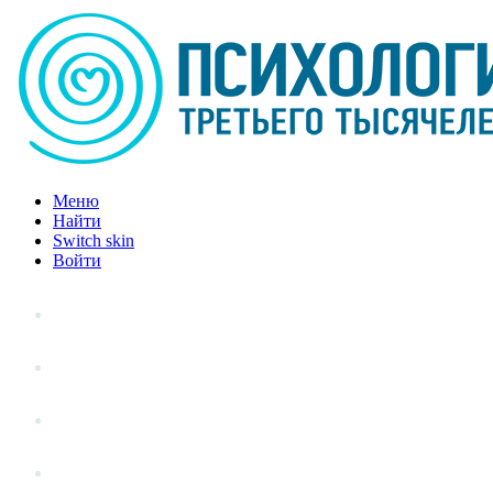
Меню
Найти
Switch skin
Войти
Личный опыт
Статьи
Стиль жизни
Точка зрения