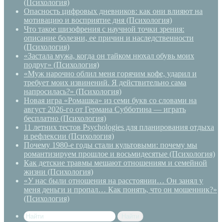
(Психология)
Опасность цифровых дневников: как они влияют на
мотивацию и восприятие дня (Психология)
Что такое шизофрения с научной точки зрения:
описание болезни, ее причин и наследственности
(Психология)
«Застала мужа, когда он тайком нюхал обувь моих
подруг» (Психология)
«Муж нарочно облил меня горячим кофе, ударил и
требует моих извинений. Я действительно сама
напросилась?» (Психология)
Новая игра «Ромашка» из семи букв со словами на
август 2026-го от Германа Субботина — играть
бесплатно (Психология)
11 летних тестов Psychologies для планирования отдыха
и рефлексии (Психология)
Почему 1980-е годы стали культовыми: почему мы
романтизируем прошлое и восьмидесятые (Психология)
Как детские травмы мешают отношениям и семейной
жизни (Психология)
«У нас были отношения на расстоянии… Он занял у
меня деньги и пропал… Как понять, что он мошенник?»
(Психология)
Найти